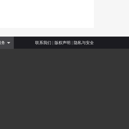
|
|
服务
联系我们
版权声明
隐私与安全