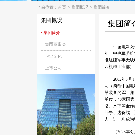
>
>
当前位置：
首页
集团概况
集团简介
集团概况
集团简
集团简介
集团董事会
中国电科始终与
年，中央军委扩
企业文化
准组建军事无线
四机械工业部）
上市公司
2002年3月
司（简称中国电
器装备的军工集
单位，48家国
络、水下等全作
斗争、边备战、
力，进一步成为
（2026年3