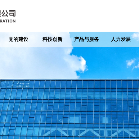
党的建设
科技创新
产品与服务
人力发展