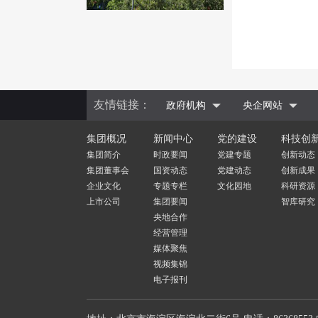
友情链接：
政府机构
央企网站
集团概况
新闻中心
党的建设
科技创
集团简介
时政要闻
党建专题
创新动态
集团董事会
国资动态
党建动态
创新成果
企业文化
专题专栏
文化园地
科研资源
上市公司
集团要闻
智库研究
央地合作
经营管理
媒体聚焦
视频集锦
电子报刊