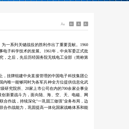
为一系列关键战役的胜利作出了重要贡献。1960
电子科学技术的发展。1961年，中央军委正式批
究，之后，先后历经国务院无线电工业部（简称第
基础上，挂牌组建中央直接管理的中国电子科技集团公
，国内唯一能够同时为各军兵种全方位提供信息化武
研究院所、20家上市公司在内的700余家企事业
科技创新要战斗力，面向陆、海、空、天、电磁、网
联合作战，持续深化“一巩固三做强”业务布局，边
联合作战能力，巩固提高一体化国家战略体系和能